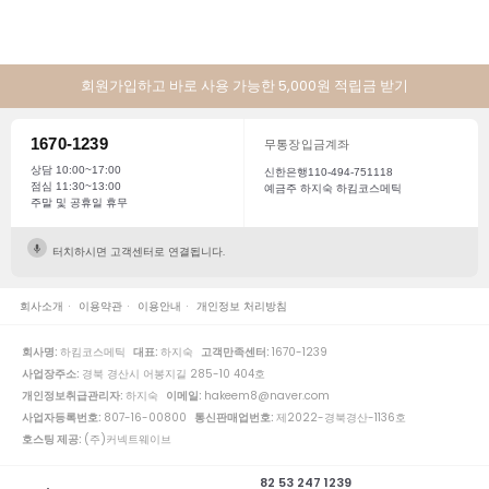
회원가입하고 바로 사용 가능한 5,000원 적립금 받기
1670-1239
무통장입금계좌
상담 10:00~17:00
신한은행110-494-751118
점심 11:30~13:00
예금주 하지숙 하킴코스메틱
주말 및 공휴일 휴무
터치하시면 고객센터로 연결됩니다.
회사소개
이용약관
이용안내
개인정보 처리방침
회사명:
하킴코스메틱
대표:
하지숙
고객만족센터:
1670-1239
사업장주소:
경북 경산시 어봉지길 285-10 404호
개인정보취급관리자:
하지숙
이메일:
hakeem8@naver.com
사업자등록번호:
807-16-00800
통신판매업번호:
제2022-경북경산-1136호
호스팅 제공:
(주)커넥트웨이브
82 53 247 1239