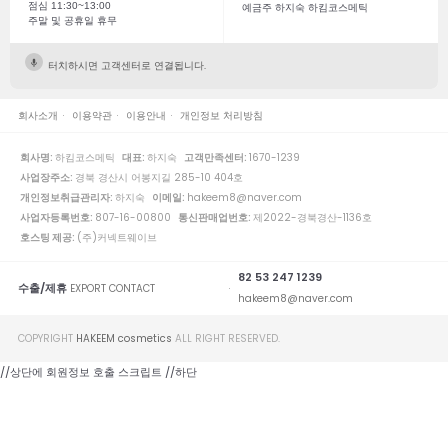
점심 11:30~13:00
예금주 하지숙 하킴코스메틱
주말 및 공휴일 휴무
터치하시면 고객센터로 연결됩니다.
회사소개
이용약관
이용안내
개인정보 처리방침
회사명:
하킴코스메틱
대표:
하지숙
고객만족센터:
1670-1239
사업장주소:
경북 경산시 어봉지길 285-10 404호
개인정보취급관리자:
하지숙
이메일:
hakeem8@naver.com
사업자등록번호:
807-16-00800
통신판매업번호:
제2022-경북경산-1136호
호스팅 제공:
(주)커넥트웨이브
82 53 247 1239
수출/제휴
EXPORT CONTACT
hakeem8@naver.com
COPYRIGHT
HAKEEM cosmetics
ALL RIGHT RESERVED.
//상단에 회원정보 호출 스크립트
//하단