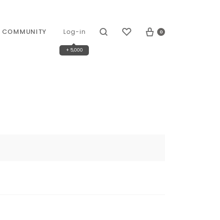
COMMUNITY
0
Log-in
+ 5,000