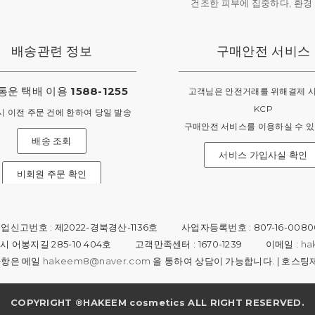
배송관련 정보
구매안전 서비스
통운 택배 이용
1588-1255
고객님은 안전거래를 위해결제 시
KCP
시 이전 주문 건에 한하여 당일 발송
구매안전 서비스를 이용하실 수 있
배송 조회
서비스 가입사실 확인
비회원 주문 확인
신고번호 : 제2022-경북경산-1136호
사업자등록번호 : 807-16-0080
 어봉지길 285-10 404호
고객만족센터 : 1670-1239
이메일 :
ha
사항은 메일
hakeem8@naver.com
을 통하여 상담이 가능합니다.
|
호스팅제
COPYRIGHT ®HAKEEM cosmetics ALL RIGHT RESERVED.