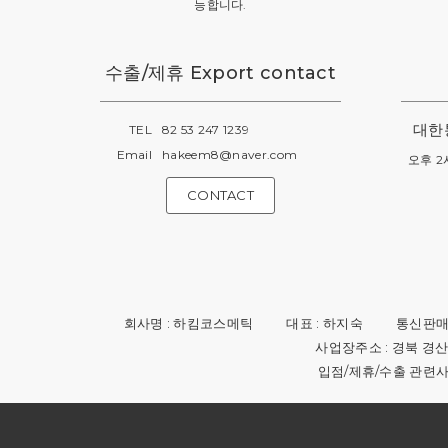
능합니다.
(주말 및 공휴일 휴무)
수출/제휴 Export contact
대한
TEL
82 53 247 1239
Email
hakeem8@naver.com
오후 2
CONTACT
회사명 : 하킴코스메틱
대표 : 하지숙
통신판매업
사업장주소 : 경북 경산시
입점/제휴/수출 관련