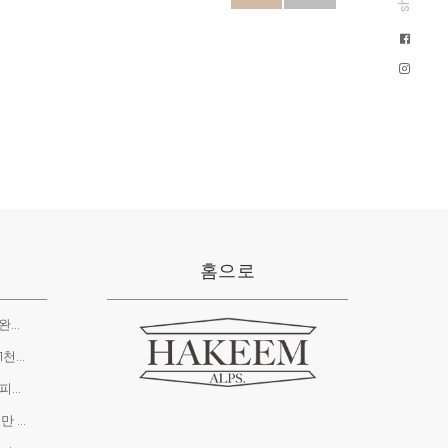
홈으로
오픈런 대란 1시간만에 2만 병 완판, 라미띠에 X 하킴
하킴 코스메틱, 코로나19 상생 1천만 원 기부
코로나19 극복 브랜드, 마스크 피부트러블 잡는 화장품 인기
하킴 코스메틱, 미혼모협회 1천만 원 기부