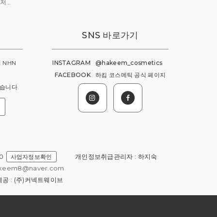
건조한 피부에 집중하다, 환경 저항성 스킨케어 전문 브랜드 '하킴'
SNS 바로가기
 NHN
INSTAGRAM
@hakeem_cosmetics
FACEBOOK
하킴 코스메틱 공식 페이지
습니다.
0
개인정보취급관리자 : 하지숙
사업자정보확인
keem8@naver.com
공 : (주)커넥트웨이브