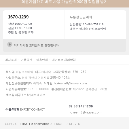
회원가입하고 바로 사용 가능한 5,000원 적립금 받기
1670-1239
무통장입금계좌
상담 10:00~17:00
신한은행110-494-751118
점심 11:30~13:00
예금주 하지숙 하킴코스메틱
주말 및 공휴일 휴무
터치하시면 고객센터로 연결됩니다.
회사소개
이용약관
이용안내
개인정보 처리방침
회사명:
하킴코스메틱
대표:
하지숙
고객만족센터:
1670-1239
사업장주소:
경북 경산시 어봉지길 285-10 404호
개인정보취급관리자:
하지숙
이메일:
hakeem8@naver.com
사업자등록번호:
807-16-00800
통신판매업번호:
제2022-경북경산-1136호
호스팅 제공:
(주)커넥트웨이브
82 53 247 1239
수출/제휴
EXPORT CONTACT
hakeem8@naver.com
COPYRIGHT
HAKEEM cosmetics
ALL RIGHT RESERVED.